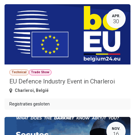
APR.
30
Technical
Trade Show
EU Defence Industry Event in Charleroi
Charleroi
,
België
Registraties gesloten
NOV.
16