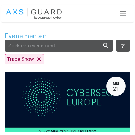
Overslaan naar inhoud
Evenementen
Trade Show
MEI
21