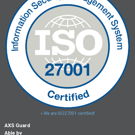
» We are ISO27001-certified!
AXS Guard
Able bv