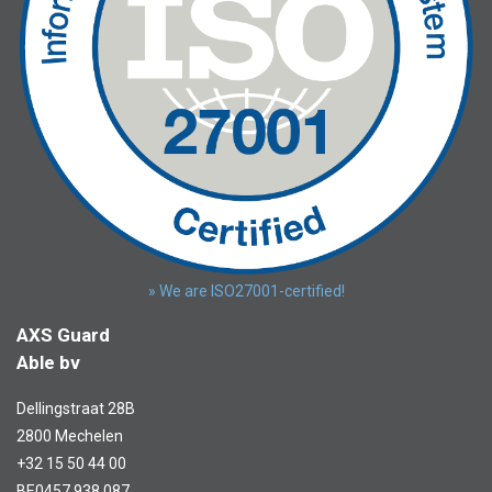
» We are ISO27001-certified!
AXS Guard
Able bv
Dellingstraat 28B
2800 Mechelen
+32 15 50 44 00
BE0457.938.087