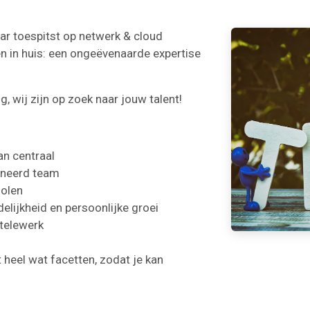
aar toespitst op netwerk & cloud
n in huis: een ongeëvenaarde expertise
g, wij zijn op zoek naar jouw talent!
n centraal
oneerd team
holen
delijkheid en persoonlijke groei
 telewerk
heel wat facetten, zodat je kan