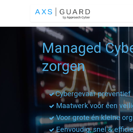
Overslaan naar inhoud
OPLOSSINGEN
Managed Cyber
zorgen
Cybergevaar preventief
Maatwerk voor een veili
Voor grote én kleine org
Eenvoudig, snel & effici