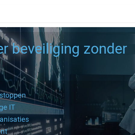
PRIJZEN
PARTNERS
RESOURCES
CONTACT
 beveiliging zonder
 stoppen
ge IT
anisaties
ent