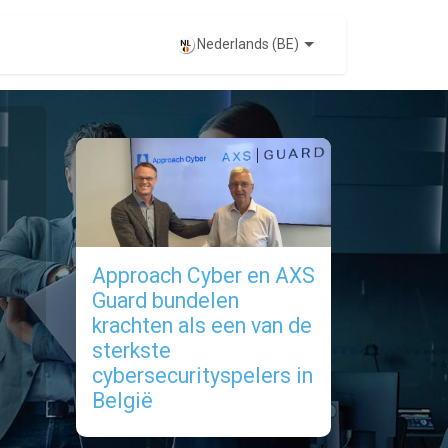
EVENTS
Nederlands (BE)
Approach Cyber en AXS
Guard bundelen
krachten als een van de
sterkste
cybersecurityspelers in
België