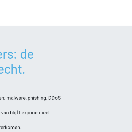
rs: de
echt.
en: malware, phishing, DDoS
van blijft exponentiëel
overkomen.