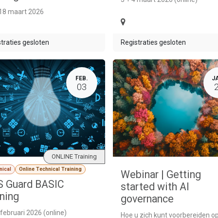
 18 maart 2026
traties gesloten
Registraties gesloten
FEB.
J
03
ONLINE Training
nical
Online Technical Training
Webinar | Getting
 Guard BASIC
started with AI
ining
governance
 februari 2026 (online)
Hoe u zich kunt voorbereiden o