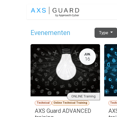
Overslaan naar inhoud
OPLOSSINGEN
Evenementen
Type
JUN.
16
ONLINE Training
Technical
Online Technical Training
Tech
AXS Guard ADVANCED
AXS