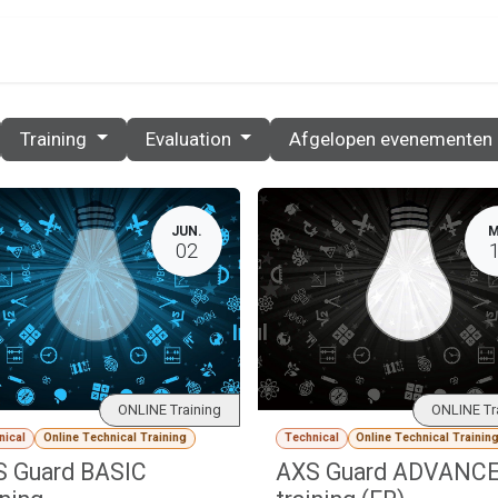
PRIJZEN
PARTNERS
RESOURCES
CONTACT
Training
Evaluation
Afgelopen evenementen
JUN.
M
02
ONLINE Training
ONLINE Tr
nical
Online Technical Training
Technical
Online Technical Trainin
 Guard BASIC
AXS Guard ADVANC