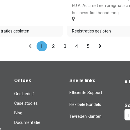
EU AI Act, met een pragmatisch
business-first benadering
traties gesloten
Registraties gesloten
1
2
3
4
5
Ontdek
Snelle links
A 
Efficiënte Support
Ons bedrijf
Case studies
Flexibele Bundels
Sc
Blog​
Tevreden Klanten
Documentatie
m