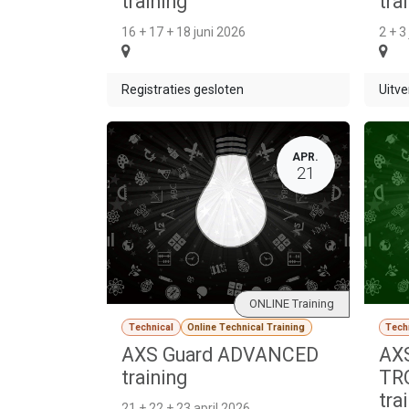
training
tra
16 + 17 + 18 juni 2026
2 + 3
Registraties gesloten
Uitve
APR.
21
ONLINE Training
Technical
Online Technical Training
Tech
AXS Guard ADVANCED
AXS
training
TR
tra
21 + 22 + 23 april 2026