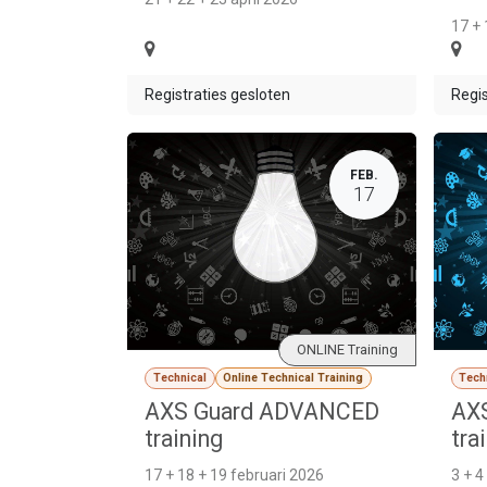
17 +
Registraties gesloten
Regis
FEB.
17
ONLINE Training
Technical
Online Technical Training
Tech
AXS Guard ADVANCED
AXS
training
tra
17 + 18 + 19 februari 2026
3 + 4