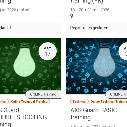
ining
training (FR)
 juni 2026 (online)
19 + 20 + 21 mei 2026
rkocht
Registraties gesloten
MRT.
M
17
ONLINE Training
ONLINE Tr
nical
Online Technical Training
Technical
Online Technical Trainin
 Guard
AXS Guard BASIC
OUBLESHOOTING
training
ining
3 + 4 maart 2026 (online)