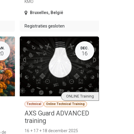
KMO
Bruxelles
,
België
Registraties gesloten
AN.
DEC.
20
16
ONLINE Training
Technical
Online Technical Training
AXS Guard ADVANCED
training
16 + 17 + 18 december 2025
p de