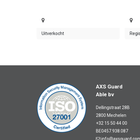
Uitverkocht
Regis
AXS Guard
Able bv
Dellingstraat 28B
2800 Mechelen
+32 15 50 44 00
BE0457.938.087
info@axsguard.co