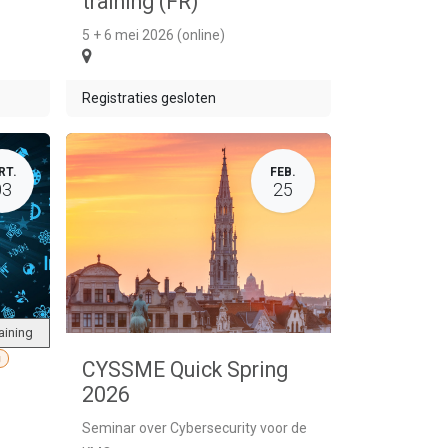
training (FR)
5 + 6 mei 2026 (online)
Registraties gesloten
RT.
FEB.
03
25
aining
g
CYSSME Quick Spring
2026
Seminar over Cybersecurity voor de