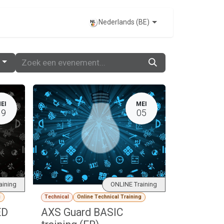
EVENTS
Nederlands (BE)
EI
MEI
19
05
aining
ONLINE Training
g
Technical
Online Technical Training
ED
AXS Guard BASIC