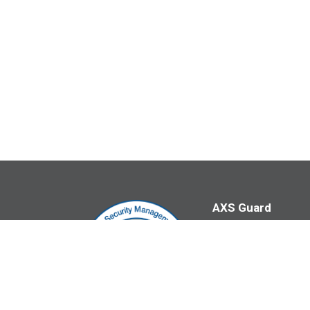
AXS Guard
Able bv
Dellingstraat 28B
2800 Mechelen
+32 15 50 44 00
BE0457.938.087