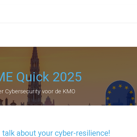
PRIJZEN
PARTNERS
RESOURCES
CONTACT
E Quick 2025
r Cybersecurity voor de KMO
s talk about your cyber-resilience!