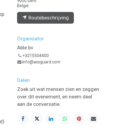
9000 Gent
België
op
Routebeschrijving
d
Organisator
Able bv
+3215504400
info@axsguard.com
n
Delen
Zoek uit wat mensen zien en zeggen
over dit evenement, en neem deel
aan de conversatie.
d)