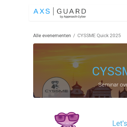
Overslaan naar inhoud
OPLOSSINGEN
Alle evenementen
CYSSME Quick 2025
CYSSM
Seminar ove
Let'