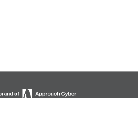
brand of
hrijf je in voor onze nieuwsbrief
Inschrijven