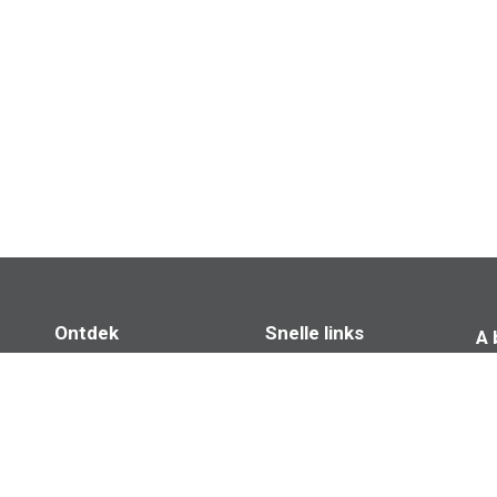
Ontdek
Snelle links
A 
Efficiënte Support
Ons bedrijf
Case studies
Flexibele Bundels
Sc
Blog​
Tevreden Klanten
Documentatie