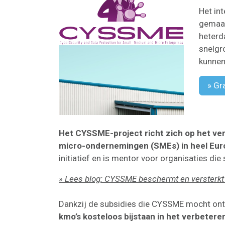
Het in
gemaak
heterd
snelgr
kunnen
» Gr
Het CYSSME-project richt zich op het ver
micro-ondernemingen (SMEs) in heel Eur
initiatief en is mentor voor organisaties die
» Lees blog: CYSSME beschermt en versterkt
Dankzij de subsidies die CYSSME mocht ontv
kmo’s kosteloos bijstaan in het verbetere