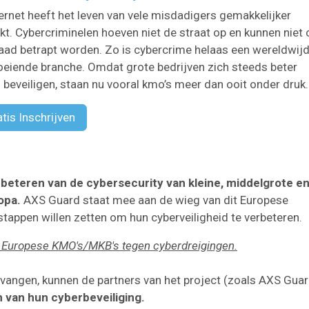
ternet heeft het leven van vele misdadigers gemakkelijker
t. Cybercriminelen hoeven niet de straat op en kunnen niet 
aad betrapt worden. Zo is cybercrime helaas een wereldwij
oeiende branche. Omdat grote bedrijven zich steeds beter
 beveiligen, staan nu vooral kmo’s meer dan ooit onder druk.
atis Inschrijven
beteren van de cybersecurity van kleine, middelgrote e
opa.
AXS Guard staat mee aan de wieg van dit Europese
 stappen willen zetten om hun cyberveiligheid te verbeteren.
 Europese KMO's/MKB's tegen cyberdreigingen.
angen, kunnen de partners van het project (zoals AXS Guar
n van hun cyberbeveiliging.