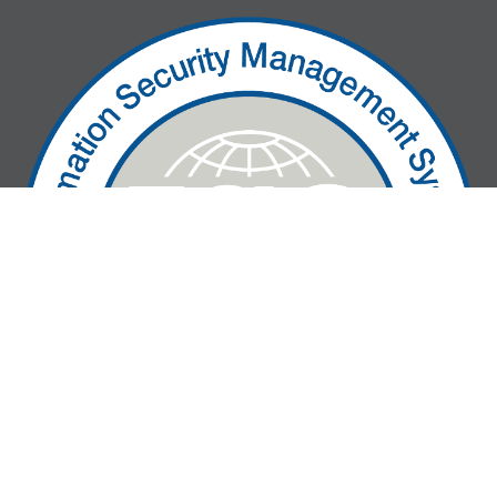
» We are ISO27001-certified!