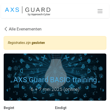
Overslaan naar inhoud
Alle Evenementen
Registraties zijn
gesloten
AXS Guard BASIC training
6 + 7 mei 2025 (online)
Begint
Eindigt