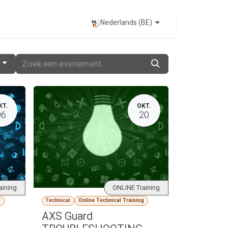
EVENTS
Nederlands (BE)
KT.
OKT.
06
20
aining
ONLINE Training
g
Technical
Online Technical Training
AXS Guard