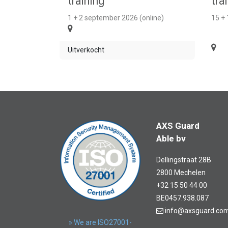
training
tra
1 + 2 september 2026 (online)
15 +
Uitverkocht
AXS Guard
Able bv
Dellingstraat 28B
2800 Mechelen
+32 15 50 44 00
BE0457.938.087
info@axsguard.co
» We are ISO27001-