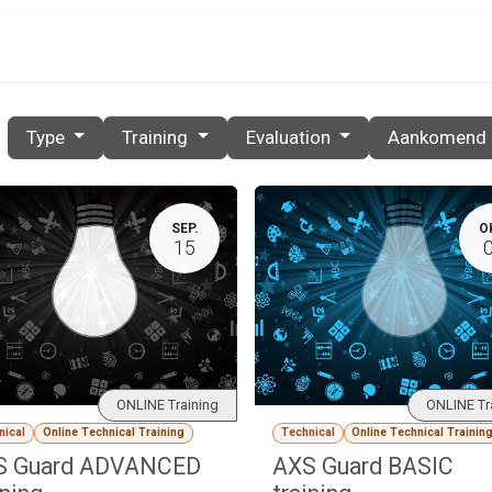
PRIJZEN
PARTNERS
RESOURCES
CONTACT
Type
Training
Evaluation
Aankomend
SEP.
O
15
ONLINE Training
ONLINE Tr
nical
Online Technical Training
Technical
Online Technical Trainin
S Guard ADVANCED
AXS Guard BASIC