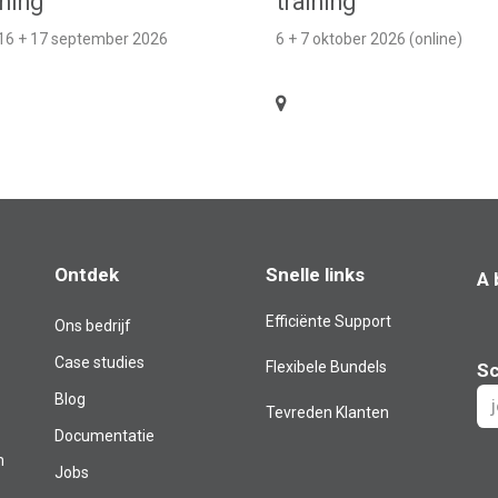
ining
training
 16 + 17 september 2026
6 + 7 oktober 2026 (online)
Ontdek
Snelle links
A 
Efficiënte Support
Ons bedrijf
Case studies
Flexibele Bundels
Sc
Blog​
Tevreden Klanten
Documentatie
m
Jobs