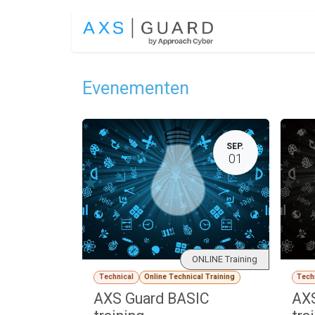
Overslaan naar inhoud
OPLOSSINGEN
Evenementen
SEP.
01
ONLINE Training
Technical
Online Technical Training
Tech
AXS Guard BASIC
AX