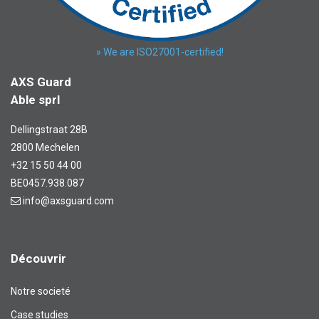
» We are ISO27001-certified!
AXS Guard
Able sprl
Dellingstraat 28B
2800 Mechelen
+32 15 50 44 00
BE0457.938.087
info@axsguard.com
Découvrir
Notre societé
Case studies