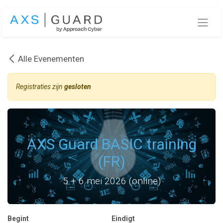
Overslaan naar inhoud
Alle Evenementen
Registraties zijn
gesloten
AXS Guard BASIC training
(FR)
5 + 6 mei 2026 (online)
Begint
Eindigt