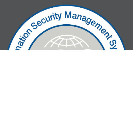
» We are ISO27001-certified!