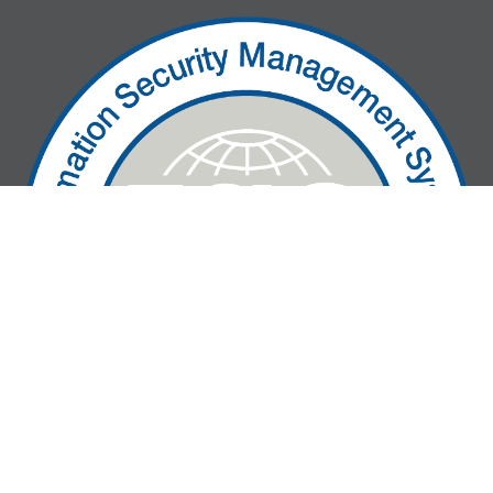
» We are ISO27001-certified!