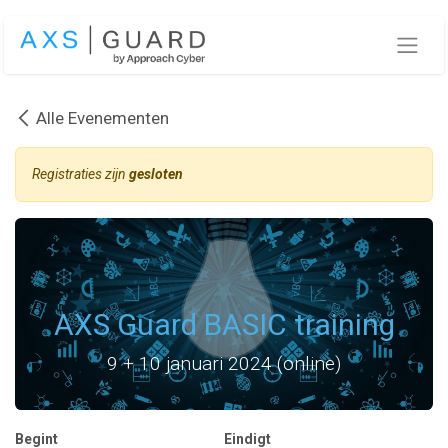
Overslaan naar inhoud
Alle Evenementen
Registraties zijn
gesloten
AXS Guard BASIC training
9 + 10 januari 2024 (online)
Begint
Eindigt