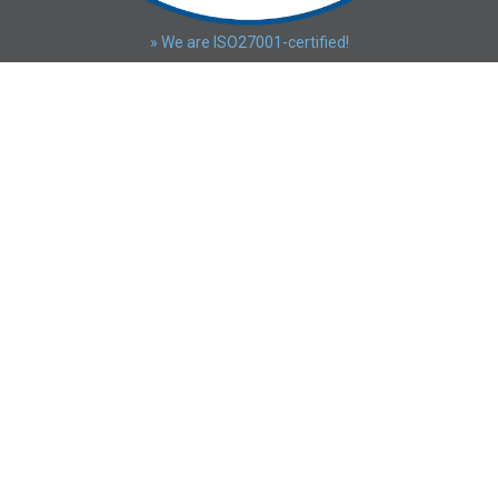
» We are ISO27001-certified!
AXS Guard
Able bv
Dellingstraat 28B
2800 Mechelen
+32 15 50 44 00
BE0457.938.087
info@axsguard.com
Ontdek
Ons bedrijf
Case studies
Blog​