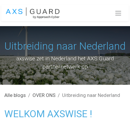
Overslaan naar inhoud
Uitbreiding naar Nederland
axswise zet in Nederland het AXS Guard
partnernetwerk op
Alle blogs
OVER ONS
Uitbreiding naar Nederland
WELKOM AXSWISE !