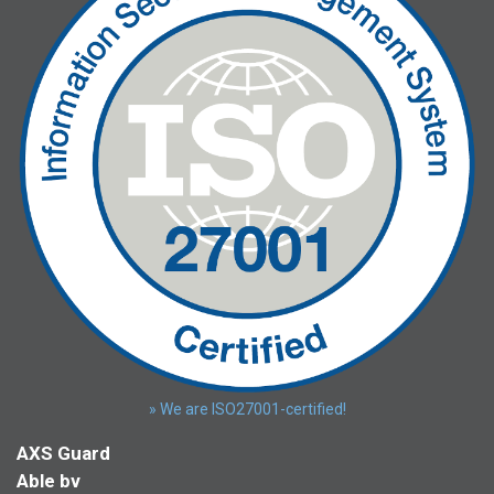
» We are ISO27001-certified!
AXS Guard
Able bv