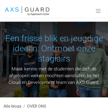
Overslaan naar inhoud
Een frisse blik en jeugdige
ideeën: Ontmoet onze
stagiairs
Maak kennis met de studenten die zich de
afgelopen weken mochten aansluiten bij het
Cloud en Development team van AXS Guard.
Alle blogs
OVER ONS