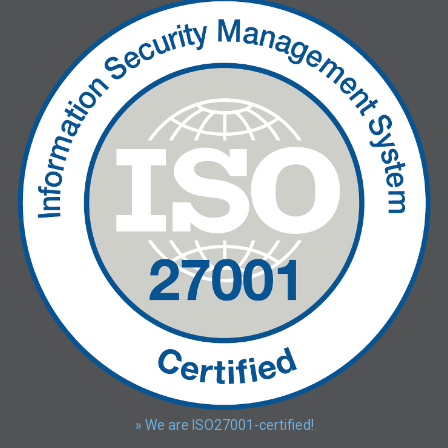
» We are ISO27001-certified!