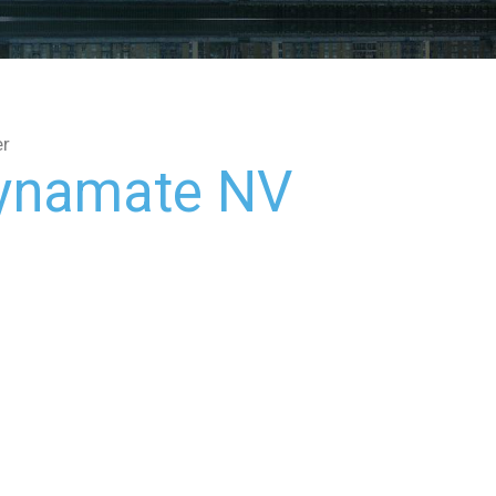
er
ynamate NV