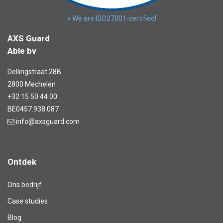
» We are ISO27001-certified!
AXS Guard
Able bv
Dellingstraat 28B
2800 Mechelen
+32 15 50 44 00
BE0457.938.087
info@axsguard.com
Ontdek
Ons bedrijf
Case studies
Blog​