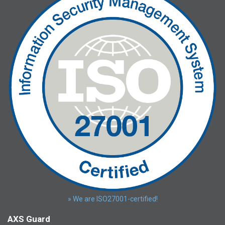
» We are ISO27001-certified!
AXS Guard