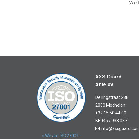
We k
AXS Guard
Able bv
Dellingstraat 28B
2800 Mechelen
+32 15 50 44 00
BE0457.938.087
info@axsguard.co
» We are ISO27001-