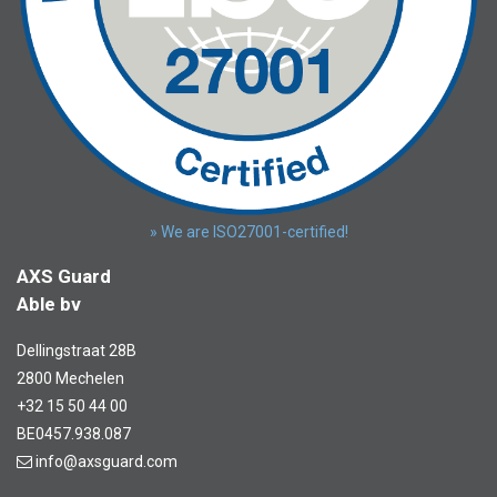
» We are ISO27001-certified!
AXS Guard
Able bv
Dellingstraat 28B
2800 Mechelen
+32 15 50 44 00
BE0457.938.087
info@axsguard.com