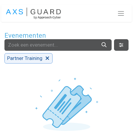
Overslaan naar inhoud
Evenementen
Partner Training