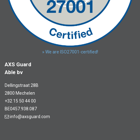
» We are ISO27001-certified!
AXS Guard
Able bv
Dellingstraat 28B
2800 Mechelen
+32 15 50 44 00
BE0457.938.087
info@axsguard.com