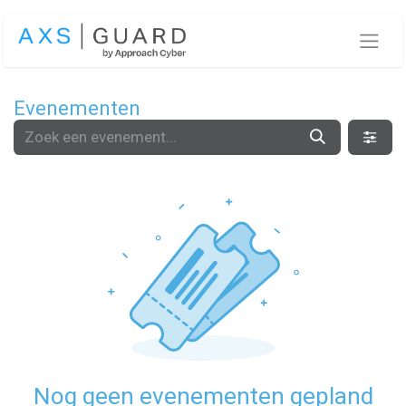
Overslaan naar inhoud
Evenementen
Nog geen evenementen gepland