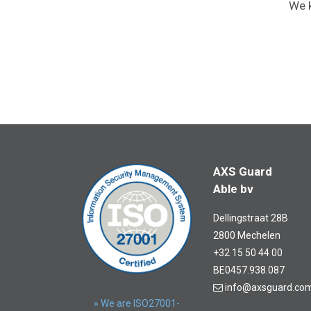
We k
AXS Guard
Able bv
Dellingstraat 28B
2800 Mechelen
+32 15 50 44 00
BE0457.938.087
info@axsguard.co
» We are ISO27001-