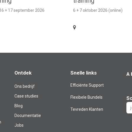
ining
training
 16 + 17 september 2026
6 + 7 oktober 2026 (online)
Ontdek
Snelle links
A 
Efficiënte Support
Ons bedrijf
Case studies
Flexibele Bundels
Sc
Blog​
Tevreden Klanten
Documentatie
m
Jobs