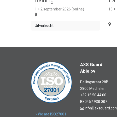
training
tra
1 + 2 september 2026 (online)
15 +
Uitverkocht
AXS Guard
Able bv
Dellingstraat 28B
2800 Mechelen
+32 15 50 44 00
BE0457.938.087
info@axsguard.co
» We are ISO27001-