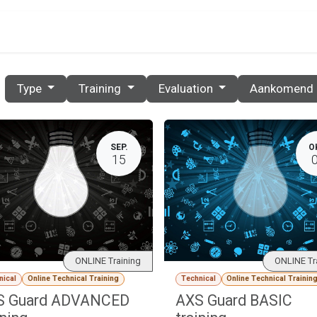
PRIJZEN
PARTNERS
RESOURCES
CONTACT
Type
Training
Evaluation
Aankomend
SEP.
O
15
ONLINE Training
ONLINE Tr
nical
Online Technical Training
Technical
Online Technical Trainin
S Guard ADVANCED
AXS Guard BASIC