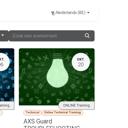
EVENTS
Nederlands (BE)
KT.
OKT.
06
20
aining
ONLINE Training
g
Technical
Online Technical Training
AXS Guard