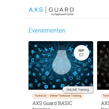
Overslaan naar inhoud
OPLOSSINGEN
Evenementen
SEP.
01
ONLINE Training
Technical
Online Technical Training
Tech
AXS Guard BASIC
AX