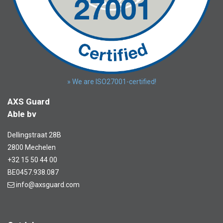
» We are ISO27001-certified!
AXS Guard
Able bv
Dellingstraat 28B
2800 Mechelen
+32 15 50 44 00
BE0457.938.087
info@axsguard.com