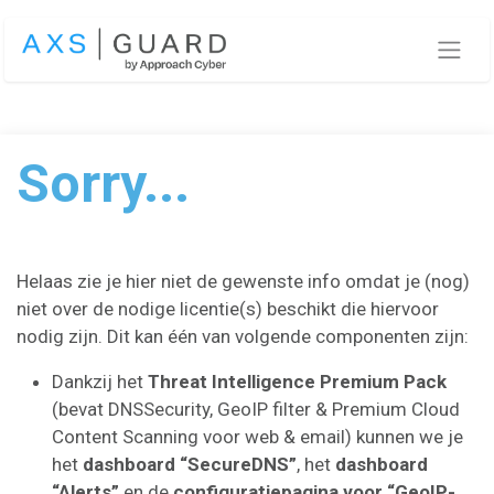
Overslaan naar inhoud
Sorry...
Helaas zie je hier niet de gewenste info omdat je (nog)
niet over de nodige licentie(s) beschikt die hiervoor
nodig zijn. Dit kan één van volgende componenten zijn:
Dankzij het
Threat Intelligence Premium Pack
(bevat DNSSecurity, GeoIP filter & Premium Cloud
Content Scanning voor web & email) kunnen we je
het
dashboard “SecureDNS”
, het
dashboard
“Alerts”
en de
configuratiepagina voor “GeoIP-