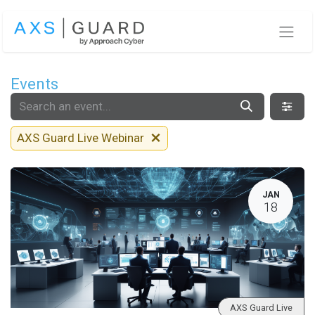
Skip to Content
Events
AXS Guard Live Webinar
JAN
18
AXS Guard Live