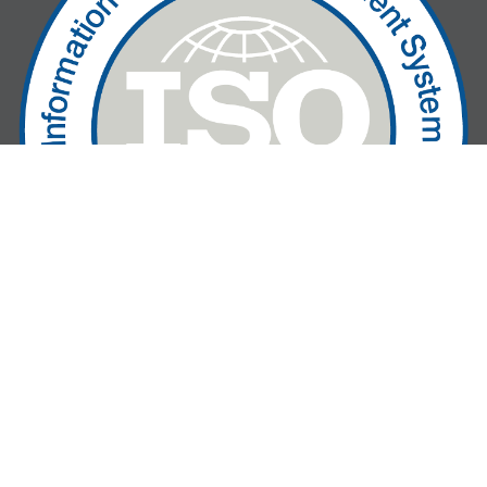
» We are ISO27001-certified!
AXS Guard
Able bv