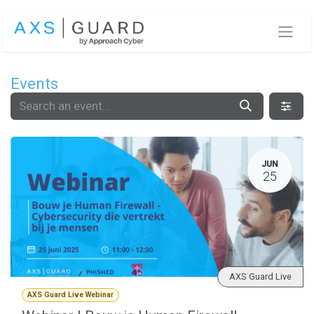
Skip to Content
Events
JUN
25
AXS Guard Live
AXS Guard Live Webinar