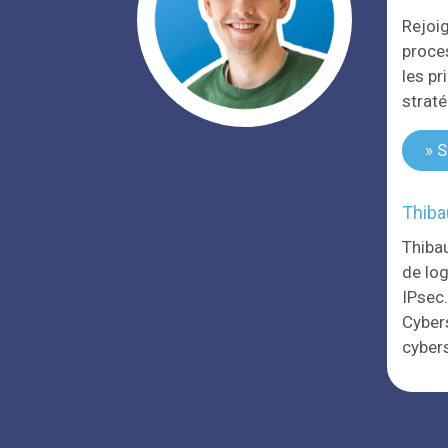
Rejoig
proce
les p
straté
» S
Thiba
Thiba
de log
IPsec.
Cybers
cyber