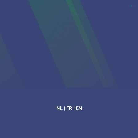
NL
|
FR
|
EN