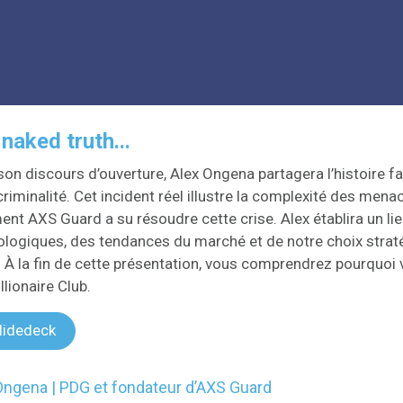
naked truth...
on discours d’ouverture, Alex Ongena partagera l’histoire f
criminalité. Cet incident réel illustre la complexité des m
t AXS Guard a su résoudre cette crise. Alex établira un lie
logiques, des tendances du marché et de notre choix straté
 À la fin de cette présentation, vous comprendrez pourquoi v
llionaire Club.
lidedeck
Ongena | PDG et fondateur d’AXS Guard