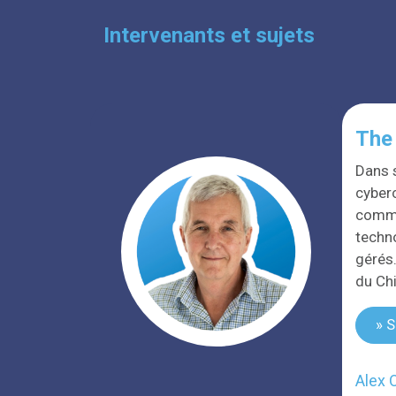
Intervenants et sujets
The 
Dans s
cyber
commen
techno
gérés.
du Chi
» S
Alex 