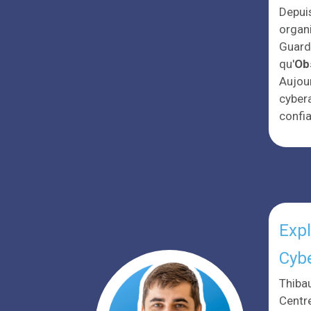
Depuis
organ
Guard 
qu'
Ob
Aujour
cyber
confia
Expl
Cybe
Thiba
Centr