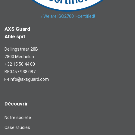
» We are ISO27001-certified!
AXS Guard
Able sprl
Dellingstraat 28B
2800 Mechelen
+32 15 50 44 00
BE0457.938.087
info@axsguard.com
Découvrir
Notre societé
Case studies