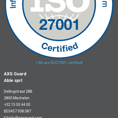
» We are ISO27001-certified!
AXS Guard
Able sprl
Dellingstraat 28B
2800 Mechelen
+32 15 50 44 00
BE0457.938.087
info@axsguard.com