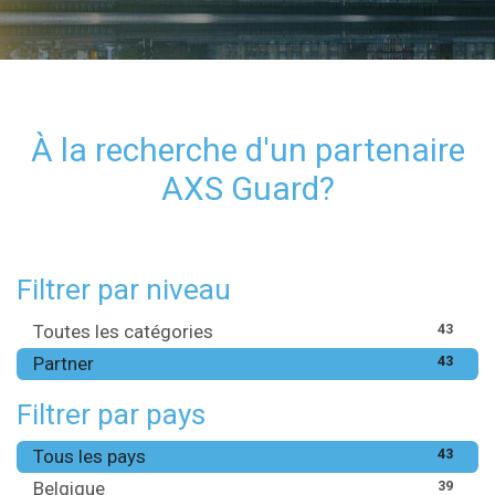
À la recherche d'un partenaire
AXS Guard?
Filtrer par niveau
Toutes les catégories
43
Partner
43
Filtrer par pays
Tous les pays
43
Belgique
39