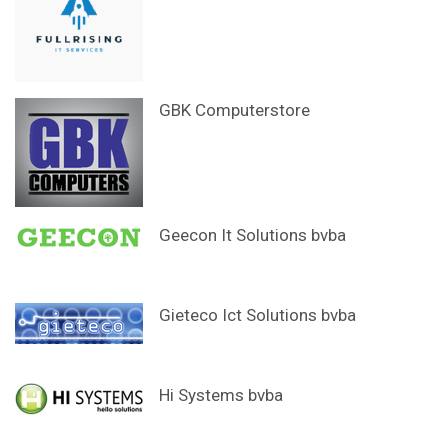
GBK Computerstore
Geecon It Solutions bvba
Gieteco Ict Solutions bvba
Hi Systems bvba