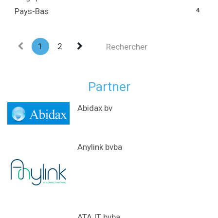
Pays-Bas
4
1
2
Partner
Abidax bv
Anylink bvba
ATA IT bvba