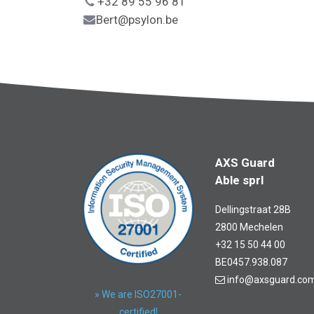
+32 89 55 96 81
Bert@psylon.be
AXS Guard
Able sprl
Dellingstraat 28B
2800 Mechelen
+32 15 50 44 00
BE0457.938.087
info@axsguard.co
» We are ISO27001-
certified!