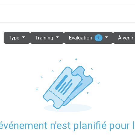
PRIX
PARTENAIRES
RESOURCES
CONTACT
Evaluation
Type
Training
À venir
1
vénement n'est planifié pour l