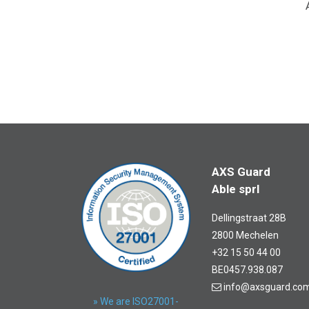
AXS Guard
Able sprl
Dellingstraat 28B
2800 Mechelen
+32 15 50 44 00
BE0457.938.087
info@axsguard.co
» We are ISO27001-