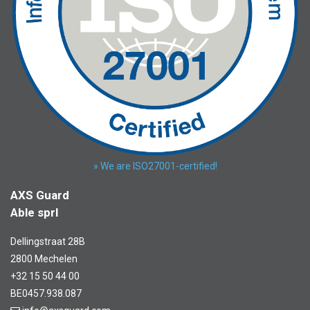
» We are ISO27001-certified!
AXS Guard
Able sprl
Dellingstraat 28B
2800 Mechelen
+32 15 50 44 00
BE0457.938.087