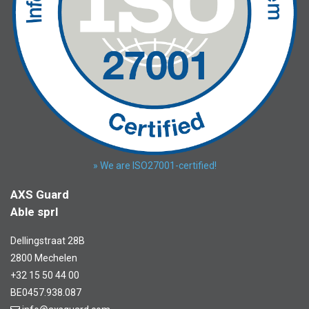
» We are ISO27001-certified!
AXS Guard
Able sprl
Dellingstraat 28B
2800 Mechelen
+32 15 50 44 00
BE0457.938.087