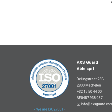
AXS Guard
Able sprl
Dellingstraat 28B
2800 Mechelen
+32 15 50 44 00
BE0457.938.087
info@axsguard.co
» We are ISO27001-