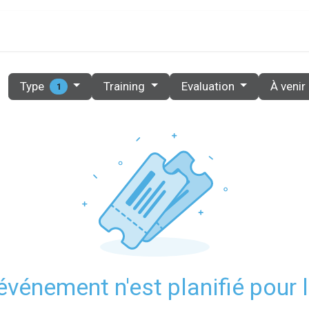
PRIX
PARTENAIRES
RESOURCES
CONTACT
Type
Training
Evaluation
À venir
1
vénement n'est planifié pour l