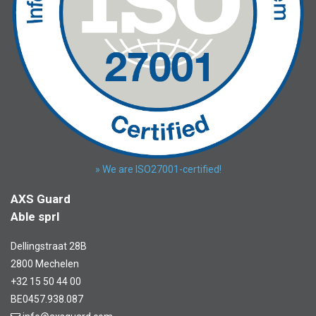
» We are ISO27001-certified!
AXS Guard
Able sprl
Dellingstraat 28B
2800 Mechelen
+32 15 50 44 00
BE0457.938.087