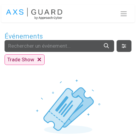
Se rendre au contenu
Événements
Trade Show