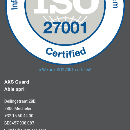
» We are ISO27001-certified!
AXS Guard
Able sprl
Dellingstraat 28B
2800 Mechelen
+32 15 50 44 00
BE0457.938.087