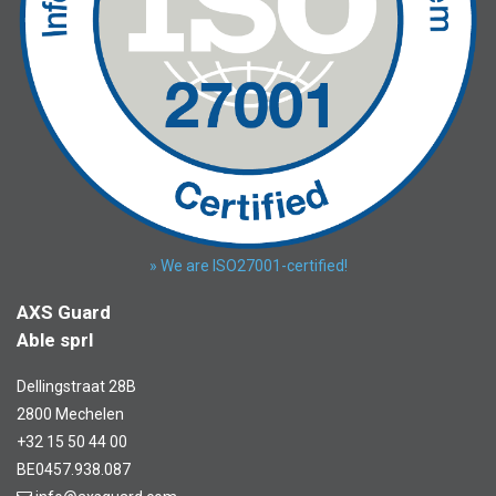
» We are ISO27001-certified!
AXS Guard
Able sprl
Dellingstraat 28B
2800 Mechelen
+32 15 50 44 00
BE0457.938.087