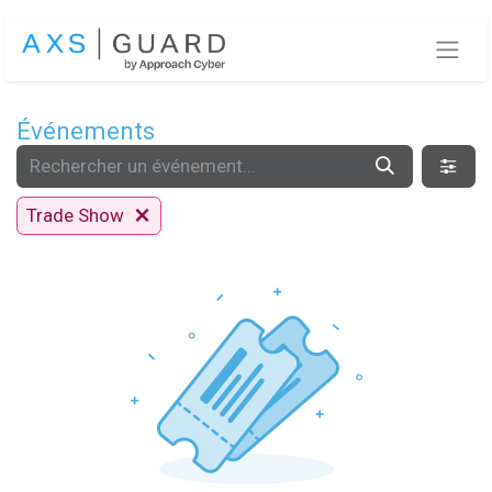
Se rendre au contenu
Événements
Trade Show