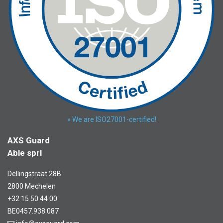
» We are ISO27001-certified!
AXS Guard
Able sprl
Dellingstraat 28B
2800 Mechelen
+32 15 50 44 00
BE0457.938.087