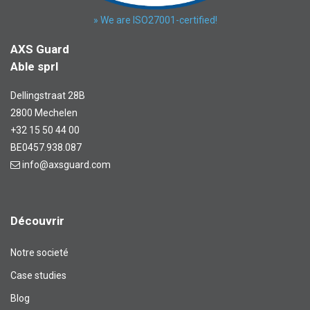
» We are ISO27001-certified!
AXS Guard
Able sprl
Dellingstraat 28B
2800 Mechelen
+32 15 50 44 00
BE0457.938.087
info@axsguard.com
Découvrir
Notre societé
Case studies
Blog​